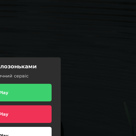
и лозоньками
ичний сервіс
Play
Play
Play