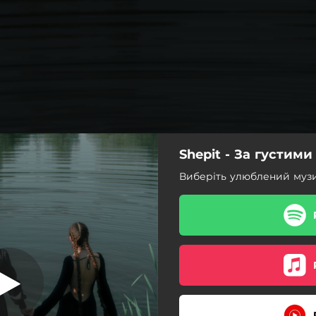
Shepit - За густим
ми лозоньками
Виберіть улюблений муз
За густими лозоньками