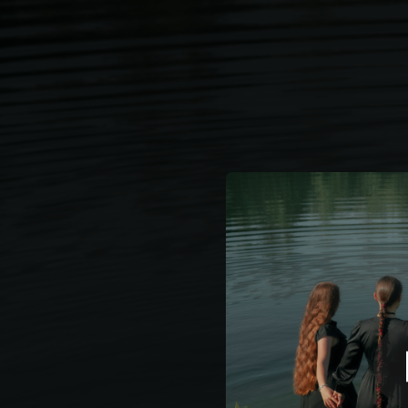
.
За густи
You're all set!
03:18