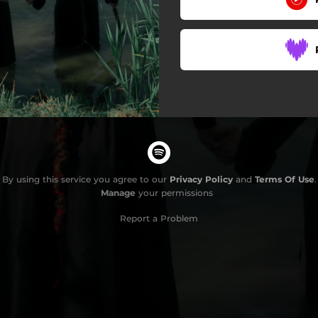
By using this service you agree to our
Privacy Policy
and
Terms Of Use
.
Manage
your permissions
Report a Problem