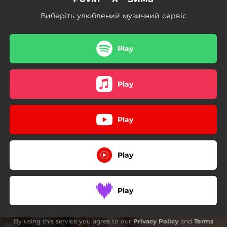
Виберіть улюблений музичний сервіс
Play
Play
Play
Play
Play
By using this service you agree to our
Privacy Policy
and
Terms