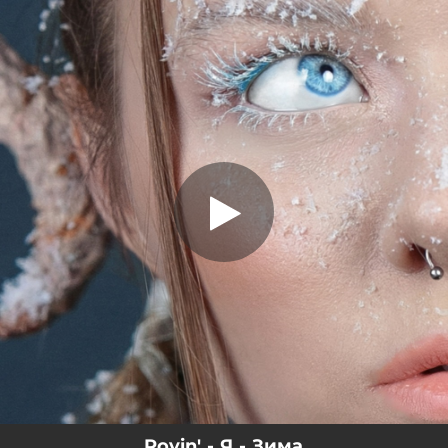
.
Я - Зима
You're all set!
03:23
Я - Зима
Povin' - Я - Зима