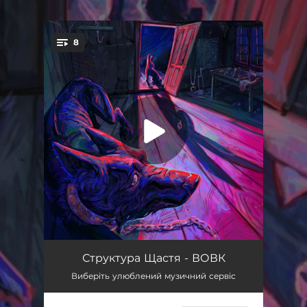
.
8
You're all set!
Біль від дотиків
02:35
Структура Щастя - ВОВК
Виберіть улюблений музичний сервіс
Адренохром
02:33