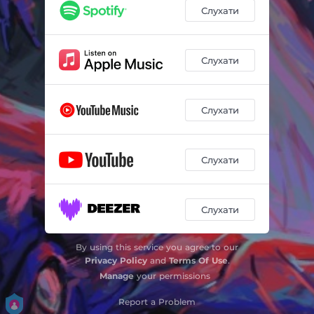
Мʼясо-фестиваль
02:31
Слухати
ВОВК
02:16
Нема крові
02:30
Слухати
Чи знаєш ти?
02:54
Слухати
Глузд
02:58
ТРИГЕР
03:10
Слухати
Слухати
By using this service you agree to our
Privacy Policy
and
Terms Of Use
.
Manage
your permissions
Report a Problem