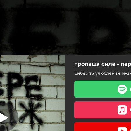
пропаща сила - пе
переобіжайся
Виберіть улюблений муз
переобіжайся