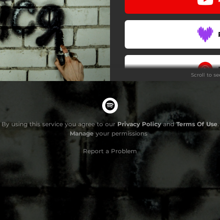
Scroll to s
By using this service you agree to our
Privacy Policy
and
Terms Of Use
.
Manage
your permissions
Report a Problem