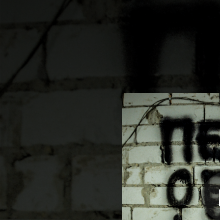
.
You're all set!
02:58