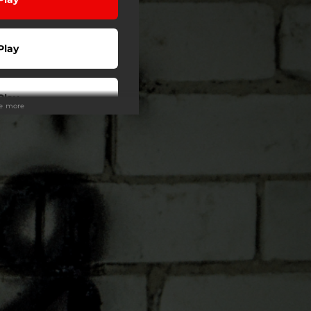
Play
Play
ee more