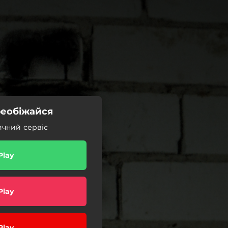
реобіжайся
ичний сервіс
Play
Play
Play