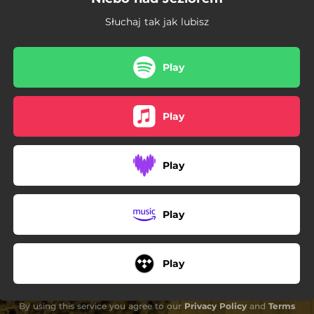
04:45
Po Spotkaniu
Słuchaj tak jak lubisz
04:28
Taniec Motyla
Play
Play
Play
Play
Play
By using this service you agree to our
Privacy Policy
and
Terms