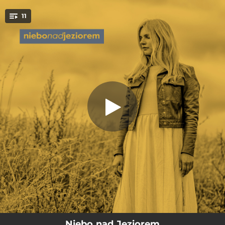
.
11
Wybrałam
You're all set!
04:22
Wybrałam
04:38
W Potrzasku
04:25
U Progu Dnia
03:57
Obraz
02:55
Daję I Biorę
04:24
Codzienność
02:37
Rankiem
03:52
Budzisz Mnie
03:51
Zniewolona
Niebo nad Jeziorem