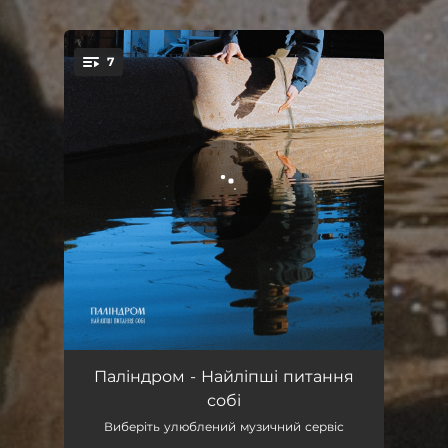
.
7
You're all set!
Як зупинити ранок
04:28
Паліндром - Найліпші питання
собі
Вирости
03:52
Виберіть улюблений музичний сервіс