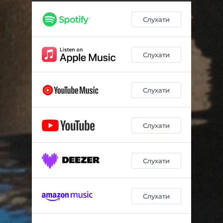
Саудаде
04:56
Слухати
Вітер в голові
03:35
Капітан
03:10
Слухати
Час пісок
03:22
Не торкає
04:04
Слухати
Слухати
Слухати
Слухати