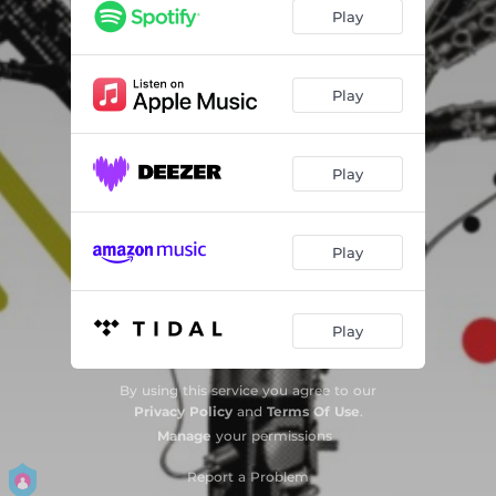
A. Krzanowski – Partita na obój, klarnet i fagot. II Ostinato
01:22
Play
A. Krzanowski – Partita na obój, klarnet i fagot. Intermezzo II
01:04
A. Krzanowski – Partita na obój, klarnet i fagot. III Nokturn
02:05
Play
A. Krzanowski – Partita na obój, klarnet i fagot. Intermezzo III
00:50
Play
A. Krzanowski – Partita na obój, klarnet i fagot. IV Choral
02:30
A. Krzanowski – Partita na obój, klarnet i fagot. V Postludium
03:39
Play
W. Widłak – Salve Regina. Alegoria na trio stroikowe
08:41
W. Lutosławski – Trio na obój, klarnet i fagot. I Allegro moderato
03:49
Play
W. Lutosławski – Trio na obój, klarnet i fagot. II Poco adagio
05:23
By using this service you agree to our
W. Lutosławski – Trio na obój, klarnet i fagot. III Allegro giocoso (Rondo)
04:03
Privacy Policy
and
Terms Of Use
.
Manage
your permissions
A. Dobrowolski – Trio na obój, klarnet i fagot. I Allegro vivo
04:48
Report a Problem
A. Dobrowolski – Trio na obój, klarnet i fagot. II Adagio
04:31