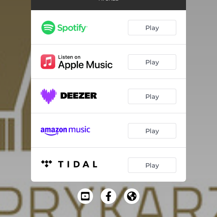
Czarodzieje
03:26
Dlaczego ona, a ja nie
03:34
Play
Samba Caramba
02:59
Wakacje z deszczem
03:23
Play
Kto mi to da
03:15
Play
Zostanę z Tobą
02:58
Gonitwa
04:21
Play
Przygoda z Marią
04:33
Czy to wszystko ma sens
04:51
Play
Bez metalu
03:44
Miłość jest jak niedziela
04:07