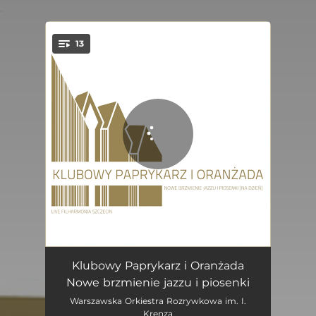
.
13
You're all set!
Wśród pampasów
05:04
Klubowy Paprykarz i Oranżada
Nowe brzmienie jazzu i piosenki
Rajd Safari
06:26
Warszawska Orkiestra Rozrywkowa im. I.
Krenza