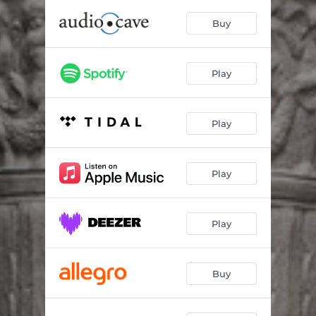
Dorēyin
07:52
Buy
Róż obojętny
01:17
Mauwe
07:51
Play
Eter
05:53
O obrotach ciał liliowych
02:35
Play
Obiekt
08:42
Play
Play
Buy