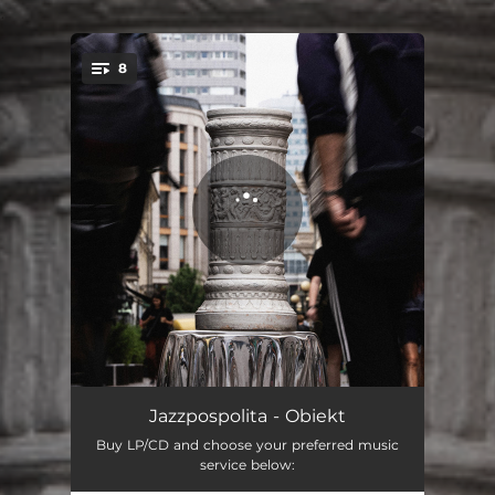
.
8
You're all set!
Atole
06:47
Jazzpospolita - Obiekt
Buy LP/CD and choose your preferred music
Taki upał, a ten siedzi w rękawiczkach
06:36
service below: