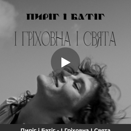
.
І Гріховна І Свята
You're all set!
05:49
І Гріховна І Свята
Пиріг і Батіг - І Гріховна І Свята