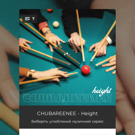
.
7
You're all set!
First Word. Prologue
05:20
CHUBAREENEE - Height
Виберіть улюблений музичний сервіс
Temptation
03:13