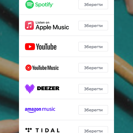
Before. Innocence
04:59
Зберегти
After. Helplessness
05:13
Redemption
10:01
Зберегти
Wicked
02:27
Зберегти
Epilogue. Last Word
06:32
Зберегти
Зберегти
Зберегти
Зберегти