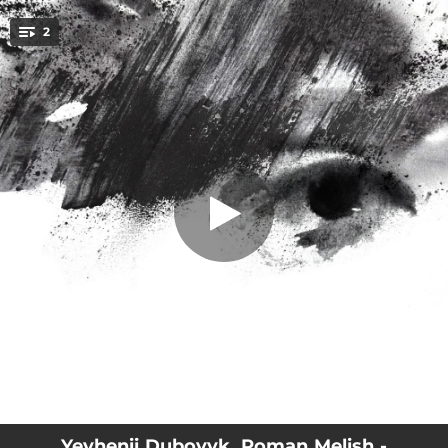
.
Дивлюсь на все спокійними очима
2
(feat. Roman Melish & Petrichor
You're all set!
Ensemble)
02:56
Дивлюсь на все спокійними очима (feat. Roman Melish & Petrichor Ensemble)
02:56
Дивлюсь на все спокійними очима (feat. Petrichor Ensemble) [Instrumental]
Yevhenii Dubovyk, Roman Melish -