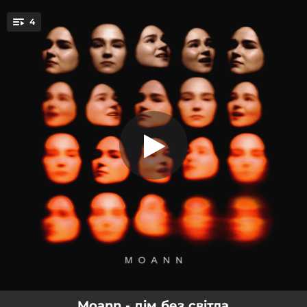
.
4
під водою
You're all set!
03:04
під водою
03:58
те саме
02:28
паузи
03:55
дім без світла
Moann - дім без світла