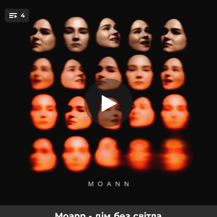
.
4
під водою
You're all set!
03:04
під водою
03:58
те саме
02:28
паузи
03:55
дім без світла
Moann - дім без світла