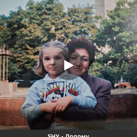
.
Додому
You're all set!
03:36
Додому
SHY - Додому