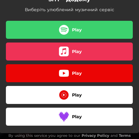
Виберіть улюблений музичний сервіс
Play
Play
Play
Play
Play
By using this service you agree to our
Privacy Policy
and
Terms