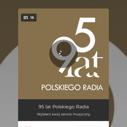
.
16
You're all set!
Małgośka
04:22
95 lat Polskiego Radia
Wybierz swój serwis muzyczny
Tango milonga
03:35